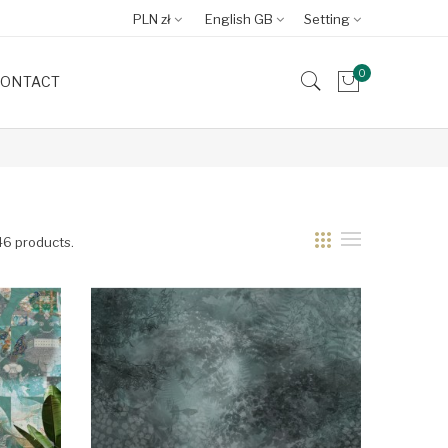
PLN zł
English GB
Setting
0
ONTACT
46 products.