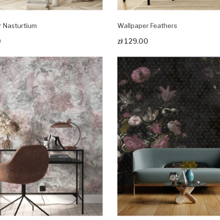
r Nasturtium
Wallpaper Feathers
rodukt
Zobacz produkt
0
zł 129.00