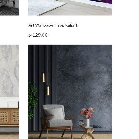
Art Wallpaper Tropikalia 1
Zobacz produkt
zł 129.00