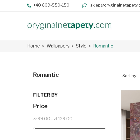
+48 609-550-150
sklep@oryginalnetapety.
Home
Wallpapers
Style
Romantic
Romantic
Sort by:
FILTER BY
Price
zł 99.00 - zł 129.00