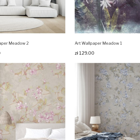
paper Meadow 2
Art Wallpaper Meadow 1
rodukt
Zobacz produkt
0
zł 129.00