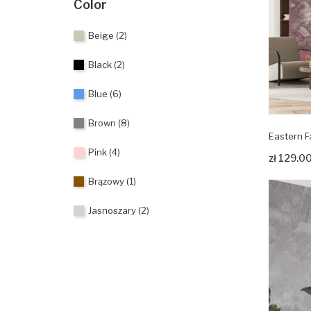
Color
Beige
(2)
Black
(2)
Blue
(6)
Brown
(8)
Eastern F
Pink
(4)
Zobacz p
zł 129.0
Brązowy
(1)
Jasnoszary
(2)