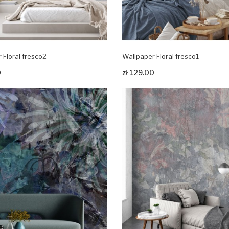
 Floral fresco2
Wallpaper Floral fresco1
rodukt
Zobacz produkt
0
zł 129.00