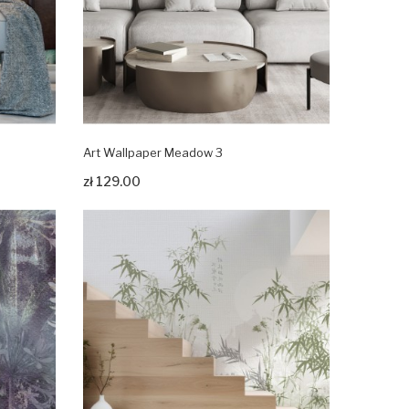
Art Wallpaper Meadow 3
Zobacz produkt
zł 129.00