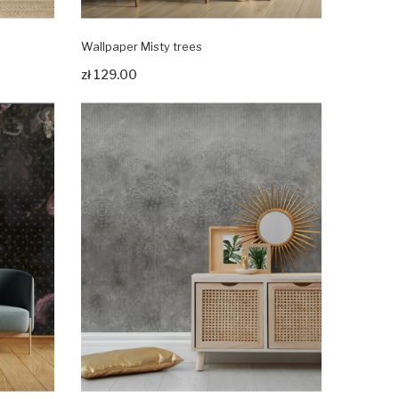
Wallpaper Misty trees
Zobacz produkt
zł 129.00