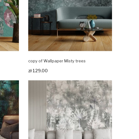
copy of Wallpaper Misty trees
Zobacz produkt
zł 129.00