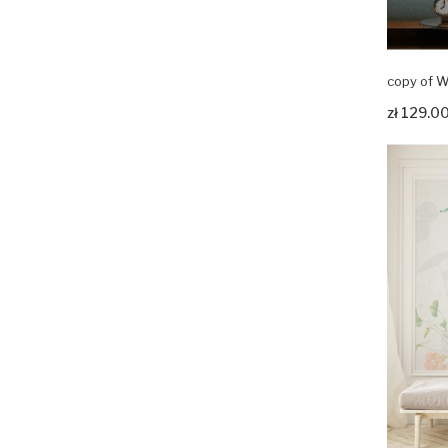
copy of W
Zobacz p
zł 129.0