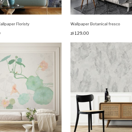
allpaper Floristy
Wallpaper Botanical fresco
rodukt
Zobacz produkt
0
zł 129.00