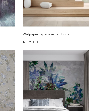
Wallpaper Japanese bamboos
Zobacz produkt
zł 129.00