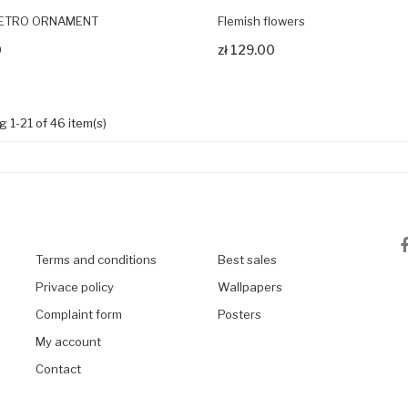
 RETRO ORNAMENT
Flemish flowers
rodukt
Zobacz produkt
0
zł 129.00
 1-21 of 46 item(s)
Terms and conditions
Best sales
Privace policy
Wallpapers
Complaint form
Posters
My account
Contact