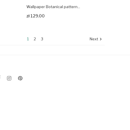
Wallpaper Botanical pattern...
Zobacz produkt
zł 129.00
1
2
3
Next
