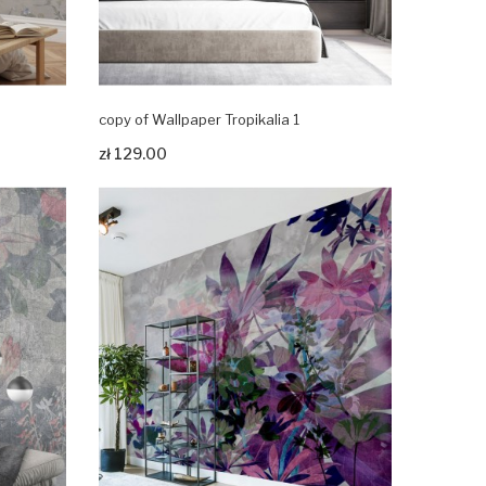
copy of Wallpaper Tropikalia 1
Zobacz produkt
zł 129.00