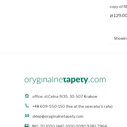
copy of
Zobacz p
zł 129.0
Showing
office: st.Celna 9/35, 30-507 Krakow
+48 609-550-150
(fee at the operator's rate)
sklep@oryginalnetapety.com
ING: 70 1050 1445 1000 0090 9282 7964