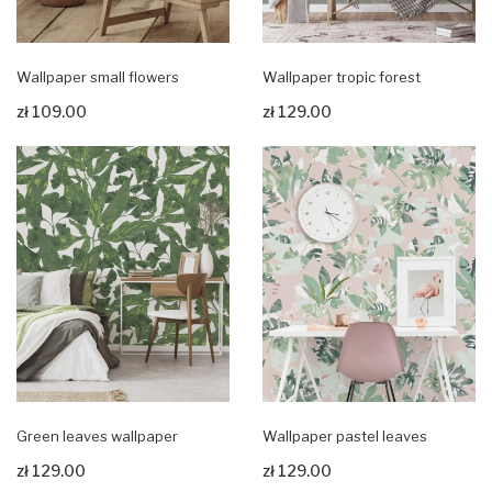
Wallpaper small flowers
Wallpaper tropic forest
zł 109.00
zł 129.00
Zobacz produkt
Zobacz produkt
Green leaves wallpaper
Wallpaper pastel leaves
zł 129.00
zł 129.00
Zobacz produkt
Zobacz produkt