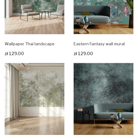
Wallpaper Thai landscape
Eastern Fantasy wall mural
zł 129.00
zł 129.00
Zobacz produkt
Zobacz produkt