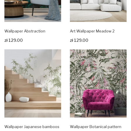
Wallpaper Abstraction
Art Wallpaper Meadow 2
zł 129.00
zł 129.00
Zobacz produkt
Zobacz produkt
Wallpaper Japanese bamboos
Wallpaper Botanical pattern