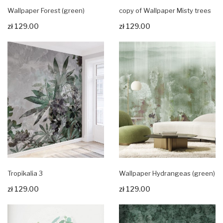
Wallpaper Forest (green)
copy of Wallpaper Misty trees
zł 129.00
zł 129.00
Zobacz produkt
Zobacz produkt
Tropikalia 3
Wallpaper Hydrangeas (green)
zł 129.00
zł 129.00
Zobacz produkt
Zobacz produkt