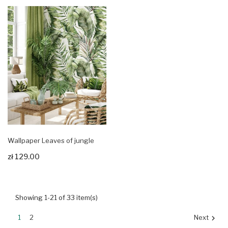
Wallpaper Leaves of jungle
zł 129.00
Zobacz produkt
Showing 1-21 of 33 item(s)
1
2
Next
