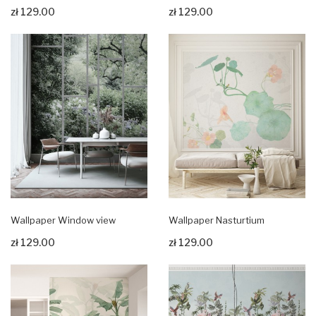
zł 129.00
zł 129.00
Zobacz produkt
Zobacz produkt
Wallpaper Window view
Wallpaper Nasturtium
zł 129.00
zł 129.00
Zobacz produkt
Zobacz produkt