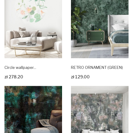
Circle wallpaper...
RETRO ORNAMENT (GREEN)
zł 278.20
zł 129.00
Zobacz produkt
Zobacz produkt