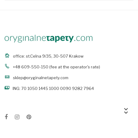
office: st.Celna 9/35, 30-507 Krakow
+48 609-550-150
(fee at the operator's rate)
sklep@oryginalnetapety.com
ING: 70 1050 1445 1000 0090 9282 7964
keyboard_arrow_down
keyboard_arrow_down