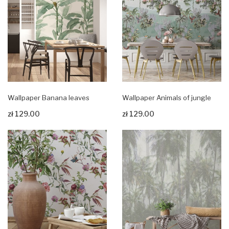
Wallpaper Banana leaves
Wallpaper Animals of jungle
zł 129.00
zł 129.00
Zobacz produkt
Zobacz produkt