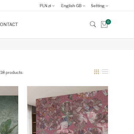
PLN zł
English GB
Setting
0
ONTACT
118 products.