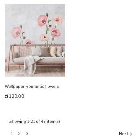
Wallpaper Romantic flowers
zł 129.00
Zobacz produkt
Showing 1-21 of 47 item(s)
1
2
3
Next
