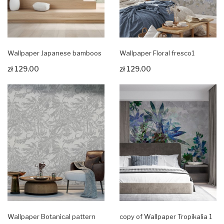
Wallpaper Japanese bamboos
Wallpaper Floral fresco1
zł 129.00
zł 129.00
Zobacz produkt
Zobacz produkt
Wallpaper Botanical pattern
copy of Wallpaper Tropikalia 1