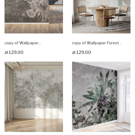
copy of Wallpaper...
copy of Wallpaper Forest...
zł 129.00
zł 129.00
Zobacz produkt
Zobacz produkt