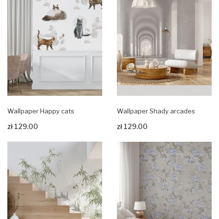
Wallpaper Happy cats
Wallpaper Shady arcades
zł 129.00
zł 129.00
Zobacz produkt
Zobacz produkt