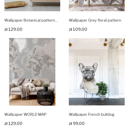
Wallpaper Botanical pattern...
Wallpaper Grey floral pattern
zł 129.00
zł 109.00
Zobacz produkt
Zobacz produkt
Wallpaper WORLD MAP
Wallpaper French bulldog
zł 129.00
zł 99.00
Zobacz produkt
Zobacz produkt