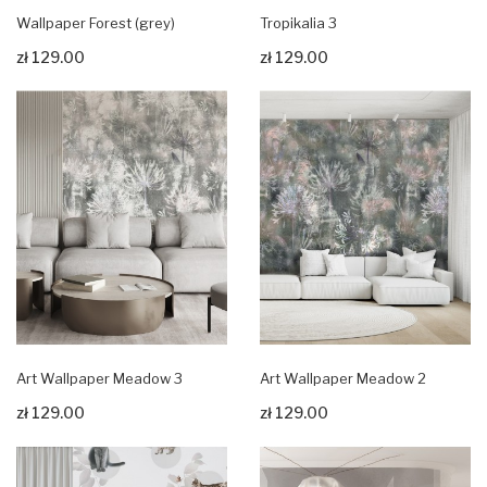
Wallpaper Forest (grey)
Tropikalia 3
zł 129.00
zł 129.00
Zobacz produkt
Zobacz produkt
Art Wallpaper Meadow 3
Art Wallpaper Meadow 2
zł 129.00
zł 129.00
Zobacz produkt
Zobacz produkt