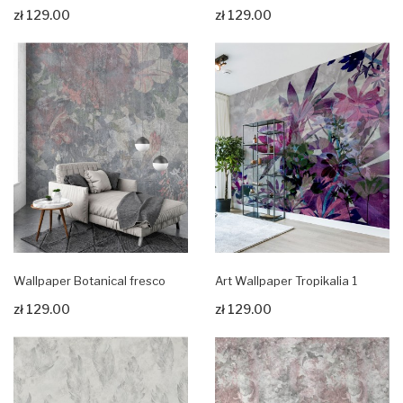
zł 129.00
zł 129.00
Zobacz produkt
Zobacz produkt
Wallpaper Botanical fresco
Art Wallpaper Tropikalia 1
zł 129.00
zł 129.00
Zobacz produkt
Zobacz produkt