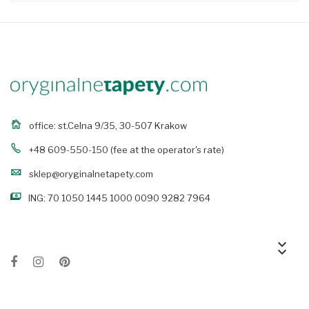
office: st.Celna 9/35, 30-507 Krakow
+48 609-550-150
(fee at the operator's rate)
sklep@oryginalnetapety.com
ING: 70 1050 1445 1000 0090 9282 7964
keyboard_arrow_down
keyboard_arrow_down