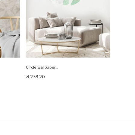
Circle wallpaper...
Wallpaper
Zobacz produkt
Zobacz p
zł 278.20
zł 129.0