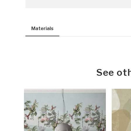
Materials
See ot