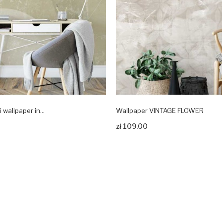
 wallpaper in...
Wallpaper VINTAGE FLOWER
odukt
Zobacz produkt
zł 109.00