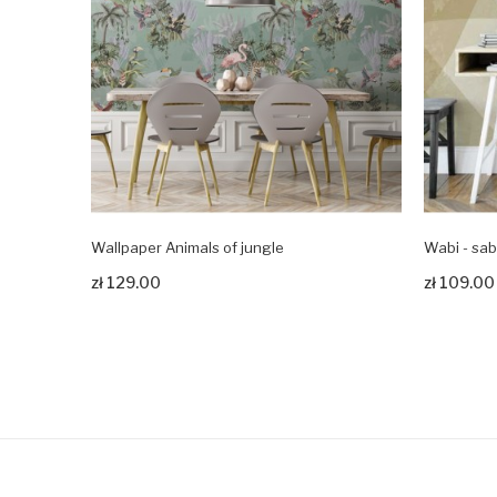
Wallpaper Animals of jungle
Wabi - sabi
Zobacz produkt
Zobacz pr
zł 129.00
zł 109.00