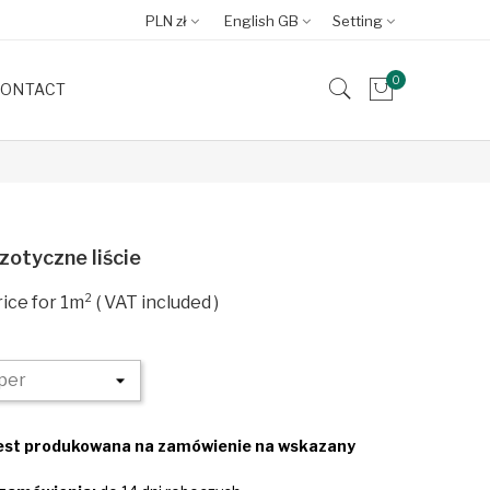
PLN zł
English GB
Setting
0
ONTACT
zotyczne liście
VAT included
jest produkowana na zamówienie na wskazany