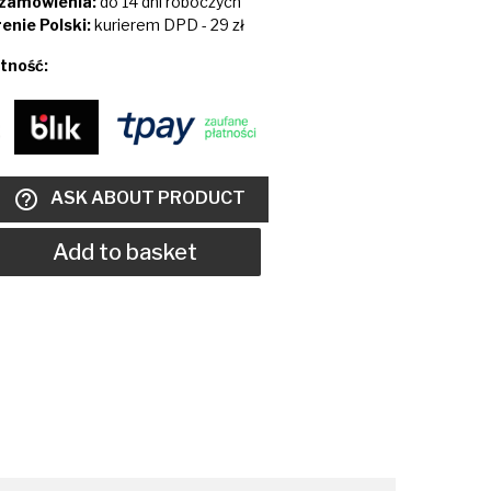
i zamówienia:
do 14 dni roboczych
enie Polski:
kurierem DPD - 29 zł
tność:
help_outline
ASK ABOUT PRODUCT
Add to basket